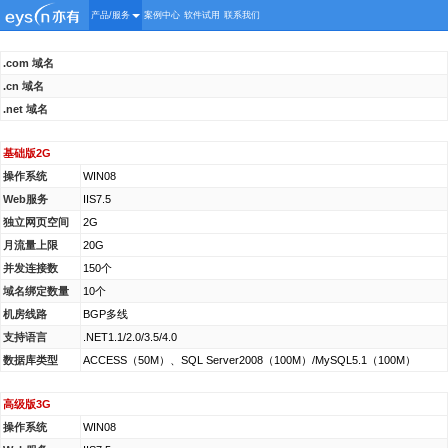
产品/服务
案例中心
软件试用
联系我们
.com 域名
.cn 域名
.net 域名
基础版2G
操作系统
WIN08
Web服务
IIS7.5
独立网页空间
2G
月流量上限
20G
并发连接数
150个
域名绑定数量
10个
机房线路
BGP多线
支持语言
.NET1.1/2.0/3.5/4.0
数据库类型
ACCESS（50M）、SQL Server2008（100M）/MySQL5.1（100M）
高级版3G
操作系统
WIN08