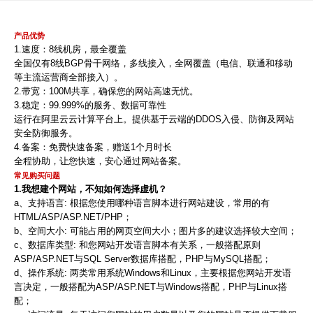
产品优势
1.速度：8线机房，最全覆盖
全国仅有8线BGP骨干网络，多线接入，全网覆盖（电信、联通和移动
等主流运营商全部接入）。
2.带宽：100M共享，确保您的网站高速无忧。
3.稳定：99.999%的服务、数据可靠性
运行在阿里云云计算平台上。提供基于云端的DDOS入侵、防御及网站
安全防御服务。
4.备案：免费快速备案，赠送1个月时长
全程协助，让您快速，安心通过网站备案。
常见购买问题
1.我想建个网站，不知如何选择虚机？
a、支持语言: 根据您使用哪种语言脚本进行网站建设，常用的有
HTML/ASP/ASP.NET/PHP；
b、空间大小: 可能占用的网页空间大小；图片多的建议选择较大空间；
c、数据库类型: 和您网站开发语言脚本有关系，一般搭配原则
ASP/ASP.NET与SQL Server数据库搭配，PHP与MySQL搭配；
d、操作系统: 两类常用系统Windows和Linux，主要根据您网站开发语
言决定，一般搭配为ASP/ASP.NET与Windows搭配，PHP与Linux搭
配；