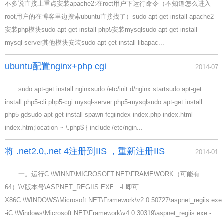
不多说直接上重点安装apache2:在root用户下运行命令（不知道怎么进入
root用户的在博客里边搜索ubuntu直接找了）sudo apt-get install apache2
安装php模块sudo apt-get install php5安装mysqlsudo apt-get install
mysql-server其他模块安装sudo apt-get install libapac...
ubuntu配置nginx+php cgi
2014-07
sudo apt-get install nginxsudo /etc/init.d/nginx startsudo apt-get
install php5-cli php5-cgi mysql-server php5-mysqlsudo apt-get install
php5-gdsudo apt-get install spawn-fcgiindex index.php index.html
index.htm;location ~ \.php$ { include /etc/ngin...
将 .net2.0,.net 4注册到IIS ，重新注册IIS
2014-01
一。运行C:\WINNT\MICROSOFT.NET\FRAMEWORK（可能有
64）\V版本号\ASPNET_REGIIS.EXE -I 即可
X86C:\WINDOWS\Microsoft.NET\Framework\v2.0.50727\aspnet_regiis.exe
-iC:\Windows\Microsoft.NET\Framework\v4.0.30319\aspnet_regiis.exe -