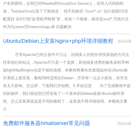
户名和密码，证明已经Rewrite到VisualSvn Server上，但导入代码的时
候，TortoiseSvn出现了下面错误： 找不到路径 “/svn/*.cs” 估计原因IIS没
配置好 在IIS7的“处理程序映射”里，添加一个映射，路径是svn/*,可执行文
件为System32\inetsrv\isap.dll 问题解决
Ubuntu/Debian上安装Nginx+php环境详细教程
2014-09
尽管Apache已经占据半片江山，但很多人仍然在寻找其他的方式去
托管他们的站点，Apache不只是一个选择，其他很多优秀的服务器程序例
如lighthttp和nginx也是不错的选择。本教程将要向您展现如何在Ubuntu操
作系统上面安装，教程同样适用在Debian，尽管有一点点小差别，但并没
有太大影响。怎么样，下面我们开始吧。0.开始注意 为了完成教程中提
到的操作，我们假设您已经安装了一个基本的Debian或者Ubuntu操作系
统。怎么安装系统这是不同的教程了，这里就不再详细说明。本教程主要
介...
免费邮件服务器hmailserver常见问题
2014-09