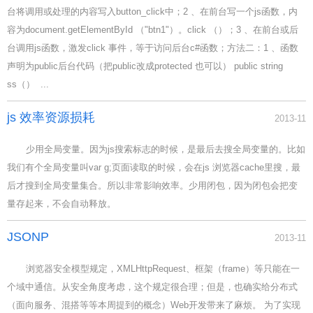
台将调用或处理的内容写入button_click中；2 、在前台写一个js函数，内
容为document.getElementById （"btn1"）。click （）；3 、在前台或后
台调用js函数，激发click 事件，等于访问后台c#函数；方法二：1 、函数
声明为public后台代码（把public改成protected 也可以） public string
ss（） ...
js 效率资源损耗
2013-11
少用全局变量。因为js搜索标志的时候，是最后去搜全局变量的。比如
我们有个全局变量叫var g;页面读取的时候，会在js 浏览器cache里搜，最
后才搜到全局变量集合。所以非常影响效率。少用闭包，因为闭包会把变
量存起来，不会自动释放。
JSONP
2013-11
浏览器安全模型规定，XMLHttpRequest、框架（frame）等只能在一
个域中通信。从安全角度考虑，这个规定很合理；但是，也确实给分布式
（面向服务、混搭等等本周提到的概念）Web开发带来了麻烦。 为了实现