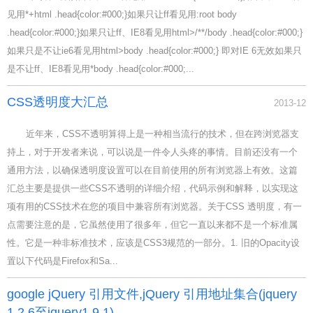
见用*+html .head{color:#000;}如果只让ff看见用:root body
.head{color:#000;}如果只让ff、IE8看见用html>/**/body .head{color:#000;}
如果只是不让ie6看见用html>body .head{color:#000;} 即对IE 6无效如果只
是不让ff、IE8看见用*body .head{color:#000;...
CSS透明度大汇总
2013-12
近年来，CSS不透明算得上是一种相当流行的技术，但在跨浏览器支
持上，对于开发者来说，可以说是一件令人头疼的事情。目前还没有一个
通用方法，以确保透明度设置可以在目前使用的所有浏览器上有效。这篇
汇总主要是提供一些CSS不透明的详细介绍，代码示例和解释，以实现这
项有用的CSS技术在您的项目中兼容所有浏览器。关于CSS 透明度，有一
点需要注意的是，它虽然使用了很多年，但它一直以来都不是一个标准属
性。它是一种非标准技术，应该是CSS3规范的一部分。1. 旧的Opacity设
置以下代码是Firefox和Sa...
google jQuery 引用文件,jQuery 引用地址集合(jquery
1.2.6至jquery1.9.1)