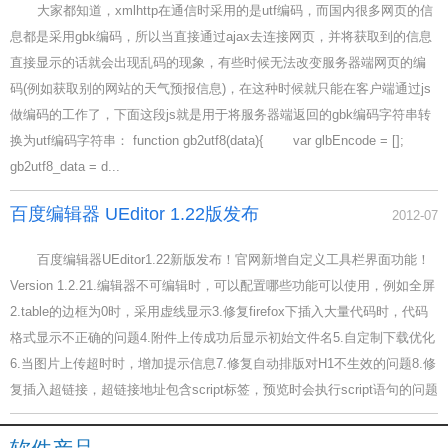
大家都知道，xmlhttp在通信时采用的是utf编码，而国内很多网页的信
息都是采用gbk编码，所以当直接通过ajax去连接网页，并将获取到的信息
直接显示的话就会出现乱码的现象，有些时候无法改变服务器端网页的编
码(例如获取别的网站的天气预报信息)，在这种时候就只能在客户端通过js
做编码的工作了，下面这段js就是用于将服务器端返回的gbk编码字符串转
换为utf编码字符串： function gb2utf8(data){ var glbEncode = [];
gb2utf8_data = d...
百度编辑器 UEditor 1.22版发布
2012-07
百度编辑器UEditor1.22新版发布！官网新增自定义工具栏界面功能！
Version 1.2.21.编辑器不可编辑时，可以配置哪些功能可以使用，例如全屏
2.table的边框为0时，采用虚线显示3.修复firefox下插入大量代码时，代码
格式显示不正确的问题4.附件上传成功后显示初始文件名5.自定制下载优化
6.当图片上传超时时，增加提示信息7.修复自动排版对H1不生效的问题8.修
复插入超链接，超链接地址包含script标签，预览时会执行script语句的问题