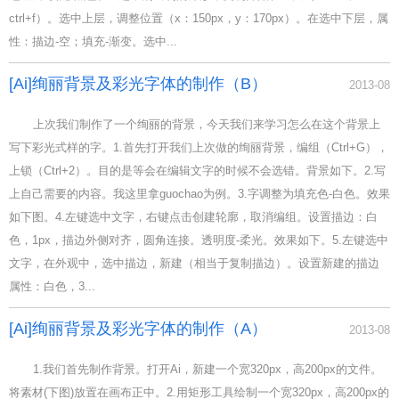
ctrl+f）。选中上层，调整位置（x：150px，y：170px）。在选中下层，属
性：描边-空；填充-渐变。选中...
[Ai]绚丽背景及彩光字体的制作（B）
2013-08
上次我们制作了一个绚丽的背景，今天我们来学习怎么在这个背景上
写下彩光式样的字。1.首先打开我们上次做的绚丽背景，编组（Ctrl+G），
上锁（Ctrl+2）。目的是等会在编辑文字的时候不会选错。背景如下。2.写
上自己需要的内容。我这里拿guochao为例。3.字调整为填充色-白色。效果
如下图。4.左键选中文字，右键点击创建轮廓，取消编组。设置描边：白
色，1px，描边外侧对齐，圆角连接。透明度-柔光。效果如下。5.左键选中
文字，在外观中，选中描边，新建（相当于复制描边）。设置新建的描边
属性：白色，3...
[Ai]绚丽背景及彩光字体的制作（A）
2013-08
1.我们首先制作背景。打开Ai，新建一个宽320px，高200px的文件。
将素材(下图)放置在画布正中。2.用矩形工具绘制一个宽320px，高200px的