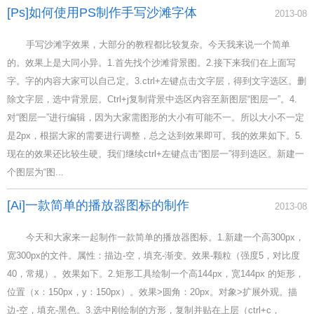
[Ps]如何使用PS制作手写沙滩字体
2013-08
手写沙滩字效果，大部分的教程都比较复杂。今天我来说一个简单
的。效果上是大同小异。1.首先找个沙滩背景图。2.接下来我们在上面写
字。字的内容大家可以自己定。3.ctrl+左键点击文字层，得到文字选区。删
除文字层，选中背景层。Ctrl+j复制背景中选区内容至新图层“图层一”。4.
对“图层一”进行编辑，因为大家需图形的大小有可能不一。所以大小不一定
是2px，根据大家的需要进行调整，总之达到效果即可。我的效果如下。5.
现在的效果还比较生硬。我们继续ctrl+左键点击“图层一”得到选区。新建一
个图层为“图...
[Ai]一款简单的播放器图标的制作
2013-08
今天和大家来一起制作一款简单的播放器图标。1.新建一个高300px，
宽300px的文件。属性：描边-空，填充-渐变。效果-颗粒（强度5，对比度
40，常规）。效果如下。2.矩形工具绘制一个高144px，宽144px 的矩形，
位置（x：150px，y：150px）。效果>圆角：20px。对象>扩展外观。描
边-空，填充-黑色。3.选中刚绘制的方形，复制并贴在上层（ctrl+c，