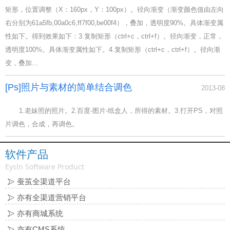
矩形，位置调整（X：160px，Y：100px）。径向渐变（渐变颜色值由左向
右分别为61a5fb,00a0c6,ff7f00,be00f4），叠加，透明度90%。具体渐变属
性如下。得到效果如下：3.复制矩形（ctrl+c，ctrl+f）。径向渐变，正常，
透明度100%。具体渐变属性如下。4.复制矩形（ctrl+c，ctrl+f）。径向渐
变，叠加...
[Ps]照片与素材的简单结合调色
2013-08
1.老妹照的照片。2.百度-图片-纸盒人，所得的素材。3.打开PS，对照
片调色，合成，再调色。
软件产品
Eysln Software Product
蚕茧全渠道平台
亦有全渠道营销平台
亦有商城系统
亦有CMS系统