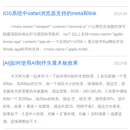
IOS系统中safari浏览器支持的meta和link
2014-04
<meta name="viewport" content="minimal-ui" />让网页在加载时便可
隐藏顶部的地址栏与底部的导航栏。ios7.1以上支持<meta name="apple-
itunes-app" content="app-id=一个应用id"/>iOS6 + 显示软件Bar网站开启
对web app程序的支持。<meta name="apple-mobil...
[Ai]如何使用AI制作矢量木板效果
2013-08
今天和大家一起来学习一下如何用Ai制作木质纹理。1.首先新建一个宽
400px，高400px的文件。画一个相应大小的矩形，填满画布。描边空，填
充颜色为所需要的木板颜色，我这里取：RGB：240,160,60。2.矩形中继续
绘制一个宽200px，搞20px的矩形。描边-空，填充-黑，透明度40%。选中
矩形，效果 > 素描 > 绘图笔，描边长度15，明暗平衡2，描边方向垂直。
效果如下：3.选中小矩形，对象 > 扩展外观。对象 > 实时描摹 > 描摹选
项。选项调整如下:4....