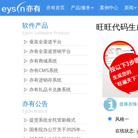
亦有首页
产品/服务
案例中心
新闻
软件产品
旺旺代码生
Eysln Software Product
蚕茧全渠道平台
亦有全渠道营销平台
亦有商城系统
亦有CMS系统
亦有进销存系统
亦有礼品卡兑换系统
亦有公告
Eysln Notice
风格一
提货系统全托管新模式
国务院办公厅关于2025年 部分节假日安排的通知
在线状态: