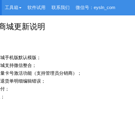
工具箱
软件试用
联系我们
微信号：eysln_com
商城更新说明
商城手机版默认模版；
商城支持微信整合；
批量卡号激活功能（支持管理员分销商）；
售退货单明细编辑错误；
支付；
正；