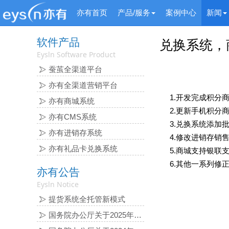
亦有首页
产品/服务
案例中心
新闻
软件产品
兑换系统，
Eysln Software Product
蚕茧全渠道平台
亦有全渠道营销平台
1.开发完成积分
亦有商城系统
2.更新手机积分
亦有CMS系统
3.兑换系统添加
亦有进销存系统
4.修改进销存销
亦有礼品卡兑换系统
5.商城支持银联
6.其他一系列修
亦有公告
Eysln Notice
提货系统全托管新模式
国务院办公厅关于2025年 部分节假日安排的通知